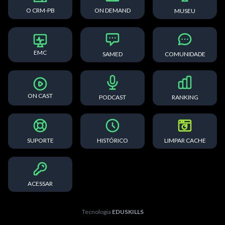
O CRM-PB
ON DEMAND
MUSEU
EMC
SAMED
COMUNIDADE
ON CAST
PODCAST
RANKING
SUPORTE
HISTÓRICO
LIMPAR CACHE
ACESSAR
Tecnologia
EDUSKILLS