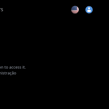
TS
n to access it.
nistração