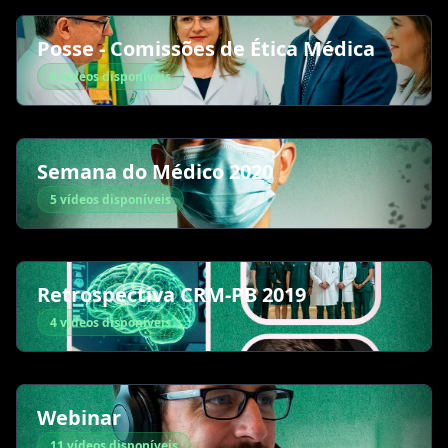
Posse - Comissões de Ética Médica
6 vídeos disponíveis
Semana do Médico 2020
5 vídeos disponíveis
Retrospectiva CRM-PB 2019
4 vídeos disponíveis
Webinar
11 vídeos disponíveis