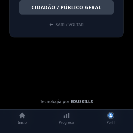
CIDADÃO / PÚBLICO GERAL
SAIR / VOLTAR
Tecnología por
EDUSKILLS
Inicio
Inicio
Progreso
Progreso
Perfil
Perfil