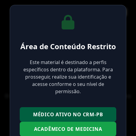
Área de Conteúdo Restrito
Este material é destinado a perfis
¡Ups! Vídeo no
específicos dentro da plataforma. Para
prosseguir, realize sua identificação e
encontrado.
acesse conforme o seu nível de
permissão.
El vídeo que buscas no existe o no tienes permiso para
acceder a él.
Médico, Estudante
MÉDICO ATIVO NO CRM-PB
ACADÊMICO DE MEDICINA
Voltar